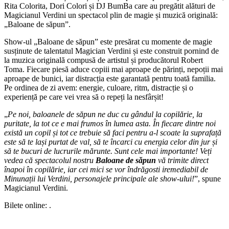
Rita Colorita, Dori Colori și DJ BumBa care au pregătit alături de
Magicianul Verdini un spectacol plin de magie și muzică originală:
„Baloane de săpun”.
Show-ul „Baloane de săpun” este presărat cu momente de magie
susținute de talentatul Magician Verdini și este construit pornind de
la muzica originală compusă de artistul și producătorul Robert
Toma. Fiecare piesă aduce copiii mai aproape de părinți, nepoții mai
aproape de bunici, iar distracția este garantată pentru toată familia.
Pe ordinea de zi avem: energie, culoare, ritm, distracție și o
experiență pe care vei vrea să o repeți la nesfârșit!
„
Pe noi, baloanele de săpun ne duc cu gândul la copilărie, la
puritate, la tot ce e mai frumos în lumea asta. În fiecare dintre noi
există un copil și tot ce trebuie să faci pentru a-l scoate la suprafață
este să te lași purtat de val, să te încarci cu energia celor din jur și
să te bucuri de lucrurile mărunte. Sunt cele mai importante! Veți
vedea că spectacolul nostru
Baloane de săpun
vă trimite direct
înapoi în copilărie, iar cei mici se vor îndrăgosti iremediabil de
Minunații lui Verdini, personajele principale ale show-ului!
”, spune
Magicianul Verdini.
Bilete online: .