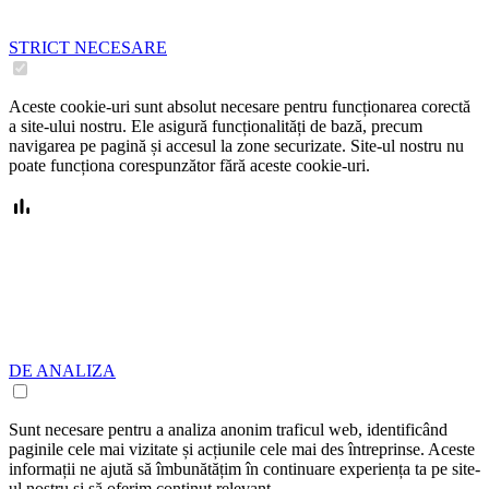
STRICT NECESARE
Aceste cookie-uri sunt absolut necesare pentru funcționarea corectă
a site-ului nostru. Ele asigură funcționalități de bază, precum
navigarea pe pagină și accesul la zone securizate. Site-ul nostru nu
poate funcționa corespunzător fără aceste cookie-uri.
DE ANALIZA
Sunt necesare pentru a analiza anonim traficul web, identificând
paginile cele mai vizitate și acțiunile cele mai des întreprinse. Aceste
informații ne ajută să îmbunătățim în continuare experiența ta pe site-
ul nostru și să oferim conținut relevant.